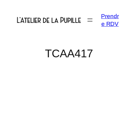
Aller
au
Prendr
contenu
e RDV
TCAA417