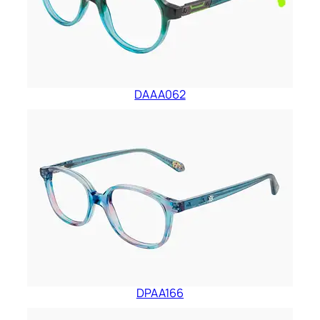
DAAA062
DPAA166