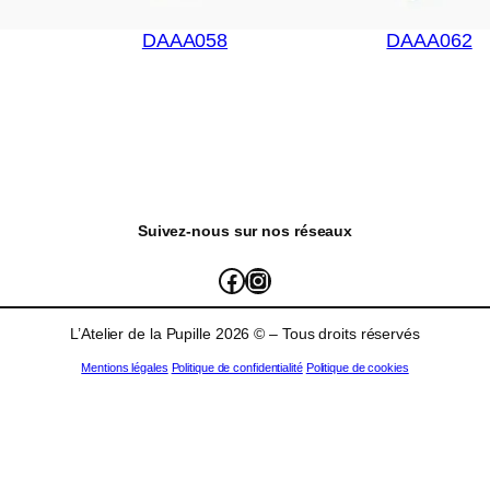
DAAA058
DAAA062
Suivez-nous sur nos réseaux
L'Atelier de la Pupille
atelierdelapupille_
L’Atelier de la Pupille 2026 © – Tous droits réservés
Mentions légales
Politique de confidentialité
Politique de cookies