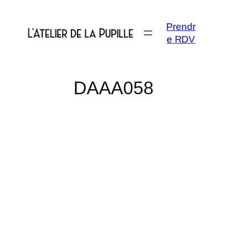
Aller
au
Prendr
contenu
e RDV
DAAA058