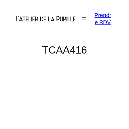
Aller
au
Prendr
contenu
e RDV
TCAA416