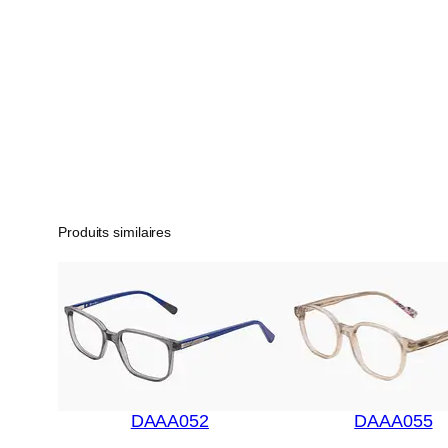
Produits similaires
DAAA052
DAAA055