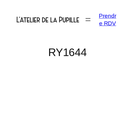
Aller
au
Prendr
contenu
e RDV
RY1644