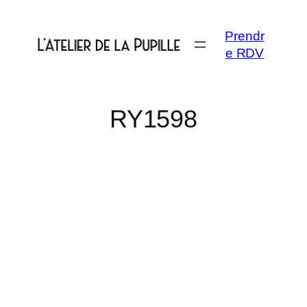
Aller
au
Prendr
contenu
e RDV
RY1598