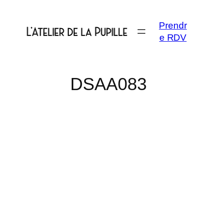
Aller
au
Prendr
contenu
e RDV
DSAA083