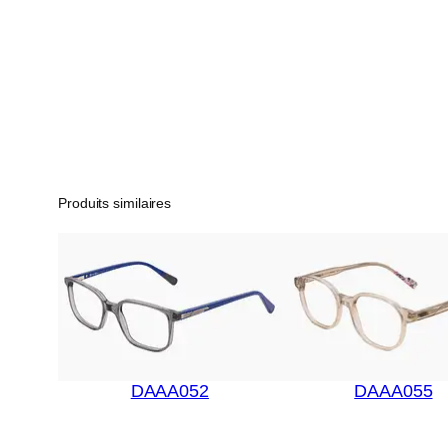
Produits similaires
DAAA052
DAAA055