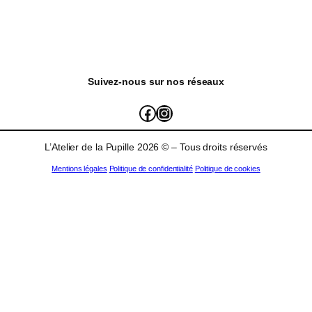
Suivez-nous sur nos réseaux
L'Atelier de la Pupille
atelierdelapupille_
L’Atelier de la Pupille 2026 © – Tous droits réservés
Mentions légales
Politique de confidentialité
Politique de cookies