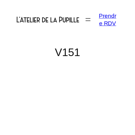
Aller
au
Prendr
contenu
e RDV
V151