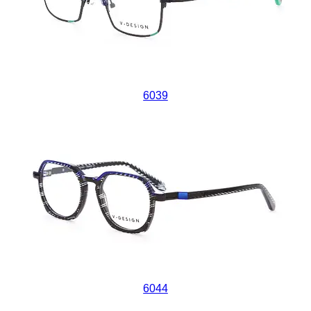
6039
6044