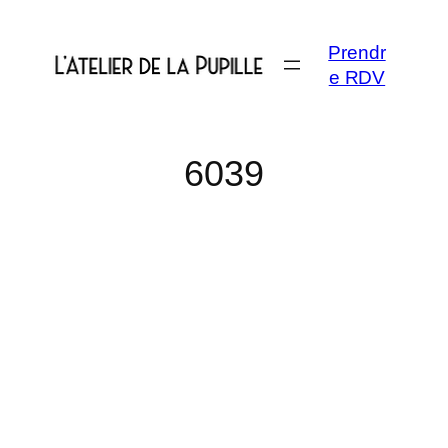
Aller
au
Prendr
contenu
e RDV
6039