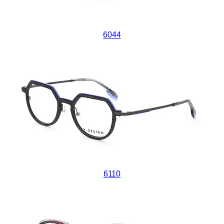
6044
6110