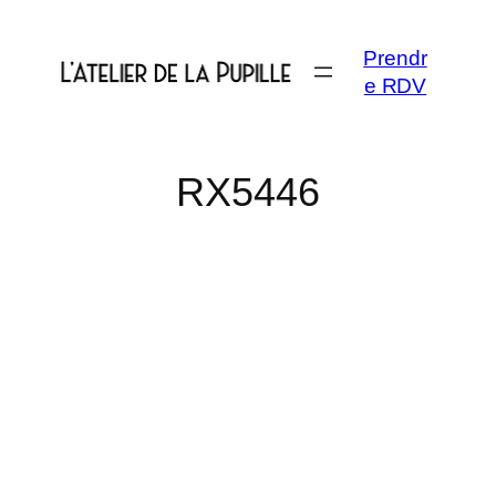
Aller
au
Prendr
contenu
e RDV
RX5446