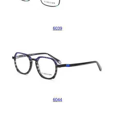
6039
6044