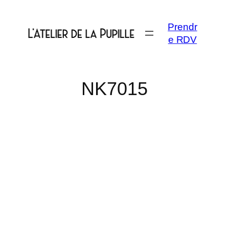
Aller
au
Prendr
contenu
e RDV
NK7015