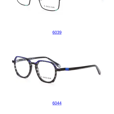
6039
6044