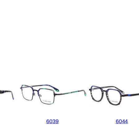
6039
6044