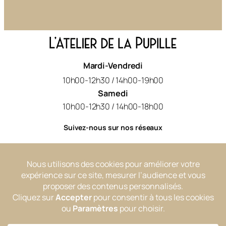
Mardi-Vendredi
10h00-12h30 / 14h00-19h00
Samedi
10h00-12h30 / 14h00-18h00
Suivez-nous sur nos réseaux
L'Atelier de la Pupille
atelierdelapupille_
Collection
Notre histoire
Nos services
Actus & Conseils
FAQ
Contact