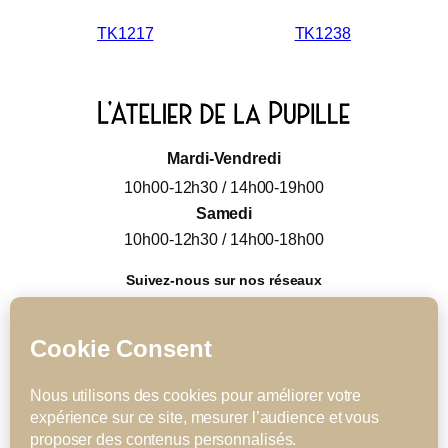
TK1217
TK1238
Mardi-Vendredi
10h00-12h30 / 14h00-19h00
Samedi
10h00-12h30 / 14h00-18h00
Suivez-nous sur nos réseaux
L'Atelier de la Pupille
atelierdelapupille_
Collection
Notre histoire
Nos services
Actus & Conseils